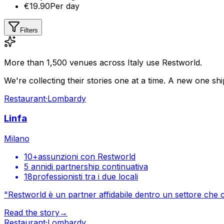
€19.90
Per day
Filters
More than 1,500 venues across Italy use Restworld.
We're collecting their stories one at a time. A new one sh
Restaurant
·
Lombardy
Linfa
Milano
10+
assunzioni con Restworld
5 anni
di partnership continuativa
18
professionisti tra i due locali
"
Restworld è un partner affidabile dentro un settore che 
Read the story
→
Restaurant
·
Lombardy