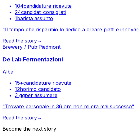
104
candidature ricevute
24
candidati consigliati
1
barista assunto
"
Il tempo che risparmio lo dedico a creare piatti e innovar
Read the story
→
Brewery / Pub
·
Piedmont
De Lab Fermentazioni
Alba
15+
candidature ricevute
12h
primo candidato
3 gg
per assumere
"
Trovare personale in 36 ore non mi era mai successo
"
Read the story
→
Become the next story