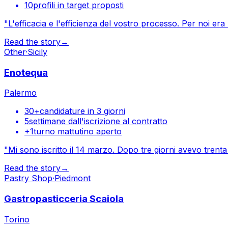
10
profili in target proposti
"
L'efficacia e l'efficienza del vostro processo. Per noi era u
Read the story
→
Other
·
Sicily
Enotequa
Palermo
30+
candidature in 3 giorni
5
settimane dall'iscrizione al contratto
+1
turno mattutino aperto
"
Mi sono iscritto il 14 marzo. Dopo tre giorni avevo trent
Read the story
→
Pastry Shop
·
Piedmont
Gastropasticceria Scaiola
Torino