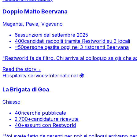
Doppio Malto Beervana
Magenta, Pavia, Vigevano
6
assunzioni dal settembre 2025
400
candidati raccolti tramite Restworld su 3 locali
~50
persone gestite oggi nei 3 ristoranti Beervana
"
Restworld fa da filtro. Chi arriva al colloquio sa già che 
Read the story
→
Hospitality services
·
International 🌍
La Brigata di Goa
Chiasso
40
ricerche pubblicate
2.700+
candidature ricevute
40+
assunti con Restworld
"
Voi avete fatto da garanti per noi: ai colloqui arrivano 