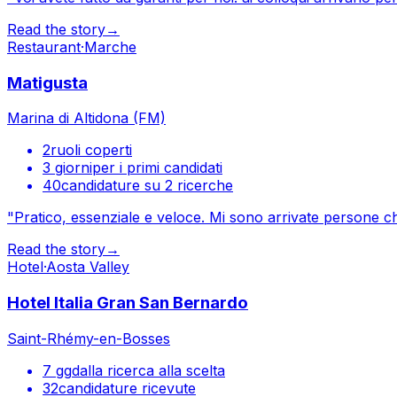
Read the story
→
Restaurant
·
Marche
Matigusta
Marina di Altidona (FM)
2
ruoli coperti
3 giorni
per i primi candidati
40
candidature su 2 ricerche
"
Pratico, essenziale e veloce. Mi sono arrivate persone ch
Read the story
→
Hotel
·
Aosta Valley
Hotel Italia Gran San Bernardo
Saint-Rhémy-en-Bosses
7 gg
dalla ricerca alla scelta
32
candidature ricevute