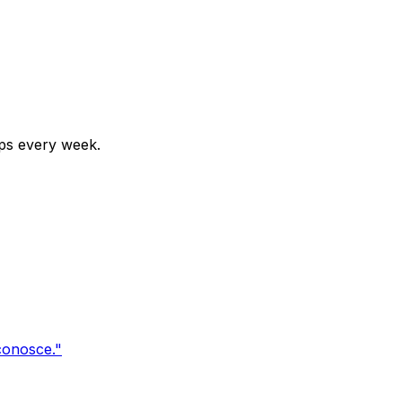
ips every week.
conosce.
"