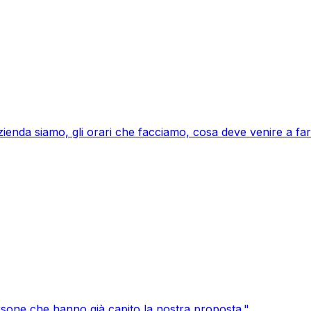
azienda siamo, gli orari che facciamo, cosa deve venire a far
persone che hanno già capito la nostra proposta.
"