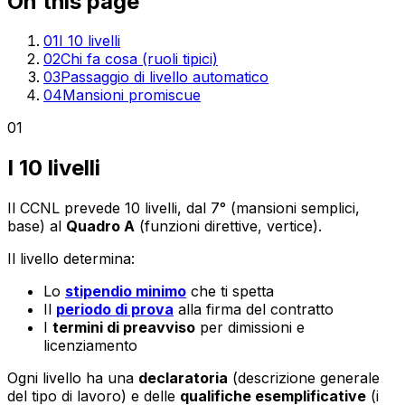
On this page
01
I 10 livelli
02
Chi fa cosa (ruoli tipici)
03
Passaggio di livello automatico
04
Mansioni promiscue
01
I 10 livelli
Il CCNL prevede 10 livelli, dal 7° (mansioni semplici,
base) al
Quadro A
(funzioni direttive, vertice).
Il livello determina:
Lo
stipendio minimo
che ti spetta
Il
periodo di prova
alla firma del contratto
I
termini di preavviso
per dimissioni e
licenziamento
Ogni livello ha una
declaratoria
(descrizione generale
del tipo di lavoro) e delle
qualifiche esemplificative
(i