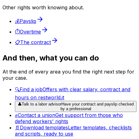
Other rights worth knowing about.
💰
Payslip
⏱️
Overtime
📋
The contract
And then, what you can do
At the end of every area you find the right next step for
your case.
🔍
Find a job
Offers with clear salary, contract and
hours on restworld.it
👤
Talk to a labor advisor
Have your contract and payslip checked
by a professional
✊
Contact a union
Get support from those who
defend workers' rights
📄
Download templates
Letter templates, checklists
and scripts, ready to use