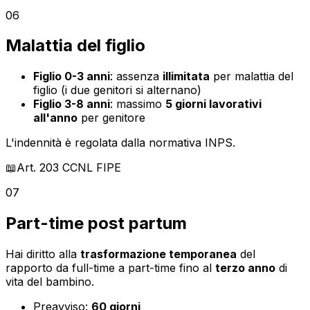
06
Malattia del figlio
Figlio 0-3 anni
: assenza
illimitata
per malattia del
figlio (i due genitori si alternano)
Figlio 3-8 anni
: massimo
5 giorni lavorativi
all'anno
per genitore
L'indennità è regolata dalla normativa INPS.
📖
Art. 203
CCNL FIPE
07
Part-time post partum
Hai diritto alla
trasformazione temporanea
del
rapporto da full-time a part-time fino al
terzo anno
di
vita del bambino.
Preavviso:
60 giorni