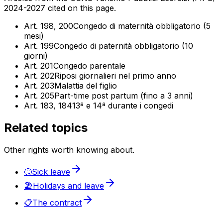
2024-2027 cited on this page.
Art. 198, 200
Congedo di maternità obbligatorio (5
mesi)
Art. 199
Congedo di paternità obbligatorio (10
giorni)
Art. 201
Congedo parentale
Art. 202
Riposi giornalieri nel primo anno
Art. 203
Malattia del figlio
Art. 205
Part-time post partum (fino a 3 anni)
Art. 183, 184
13ª e 14ª durante i congedi
Related topics
Other rights worth knowing about.
🤒
Sick leave
🏖️
Holidays and leave
📋
The contract