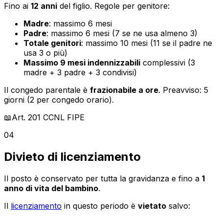
Fino ai
12 anni
del figlio. Regole per genitore:
Madre
: massimo 6 mesi
Padre
: massimo 6 mesi (7 se ne usa almeno 3)
Totale genitori
: massimo 10 mesi (11 se il padre ne
usa 3 o più)
Massimo 9 mesi indennizzabili
complessivi (3
madre + 3 padre + 3 condivisi)
Il congedo parentale è
frazionabile a ore
. Preavviso: 5
giorni (2 per congedo orario).
📖
Art. 201
CCNL FIPE
04
Divieto di licenziamento
Il posto è conservato per tutta la gravidanza e fino a
1
anno di vita del bambino
.
Il
licenziamento
in questo periodo è
vietato
salvo: