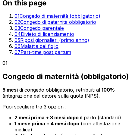
On this page
01
Congedo di maternità (obbligatorio)
02
Congedo di paternità obbligatorio
03
Congedo parentale
04
Divieto di licenziamento
05
Riposi giornalieri (primo anno)
06
Malattia del figlio
07
Part-time post partum
01
Congedo di maternità (obbligatorio)
5 mesi
di congedo obbligatorio, retribuiti al
100%
(integrazione del datore sulla quota INPS).
Puoi scegliere tra 3 opzioni:
2 mesi prima + 3 mesi dopo
il parto (standard)
1 mese prima + 4 mesi dopo
(con attestazione
medica)