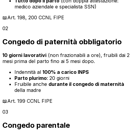
Tutto dopo il parto
(con doppia attestazione:
medico aziendale e specialista SSN)
📖
Art. 198, 200
CCNL FIPE
02
Congedo di paternità obbligatorio
10 giorni lavorativi
(non frazionabili a ore), fruibili dai 2
mesi prima del parto fino ai 5 mesi dopo.
Indennità al
100% a carico INPS
Parto plurimo
: 20 giorni
Fruibile anche
durante il congedo di maternità
della madre
📖
Art. 199
CCNL FIPE
03
Congedo parentale