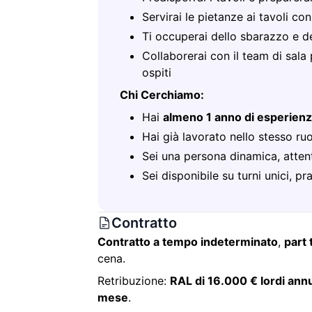
Servirai le pietanze ai tavoli co
Ti occuperai dello sbarazzo e de
Collaborerai con il team di sala
ospiti
Chi Cerchiamo:
Hai
almeno 1 anno di esperien
Hai già lavorato nello stesso ru
Sei una persona dinamica, attent
Sei disponibile su turni unici, p
Contratto
Contratto a tempo indeterminato
,
part 
cena.
Retribuzione:
RAL di 16.000 € lordi ann
mese
.