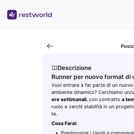
Runner per nuovo format di cucina pugliese
Posiz
Descrizione
Runner per nuovo format di 
Vuoi entrare a far parte di un nuovo
ambiente dinamico? Cerchiamo un/
ore settimanali
, con contratto
a te
ruolo e cerchi stabilità in un proget
te.
Cosa Farai:
Predisporrai i tavoli e preparerai 