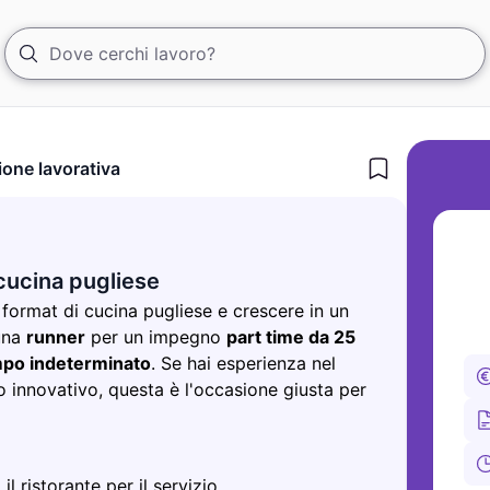
ione lavorativa
cucina pugliese
 format di cucina pugliese e crescere in un
una
runner
per un impegno
part time da 25
mpo indeterminato
. Se hai esperienza nel
to innovativo, questa è l'occasione giusta per
il ristorante per il servizio