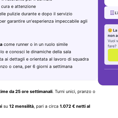
n cura e attenzione
L
lle pulizie durante e dopo il servizio
 per garantire un'esperienza impeccabile agli
😢 La
non a
Vuoi v
za
come runner o in un ruolo simile
fare?
olo e conosci le dinamiche della sala
a ai dettagli e orientata al lavoro di squadra
ranzo o cena, per 6 giorni a settimana
time da 25 ore settimanali
. Turni unici, pranzo o
ui
su
12 mensilità
, pari a circa
1.072 € netti al