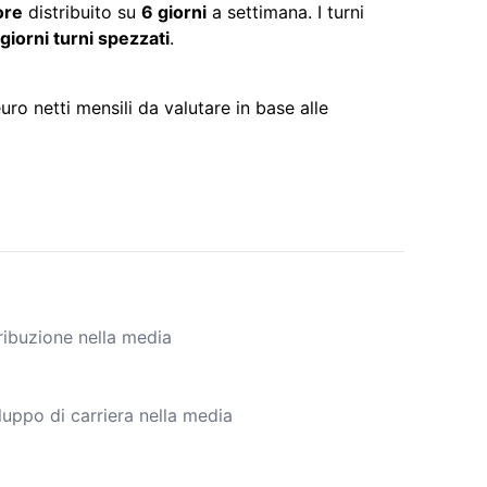
ore
distribuito su
6 giorni
a settimana. I turni
 giorni turni spezzati
.
ro netti mensili da valutare in base alle
ribuzione nella media
luppo di carriera nella media