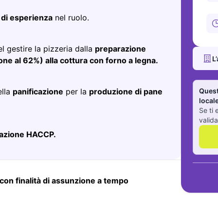
 di esperienza
nel ruolo.
 gestire la pizzeria dalla
preparazione
L
ione al 62%) alla cottura con forno a legna.
ella
panificazione
per la
produzione di pane
Quest
local
Se ti 
valida
icazione HACCP.
on finalità di assunzione a tempo