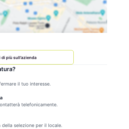
 di più sull’azienda
atura?
rmare il tuo interesse.
da
contatterà telefonicamente.
della selezione per il locale.