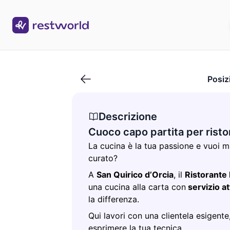
Cuoco capo partita per ristorante toscano
Posiz
Descrizione
Cuoco capo partita per rist
La cucina è la tua passione e vuoi m
curato?
A
San Quirico d’Orcia
, il
Ristorante
una cucina alla carta con
servizio a
la differenza.
Qui lavori con una clientela esigente,
esprimere la tua tecnica.