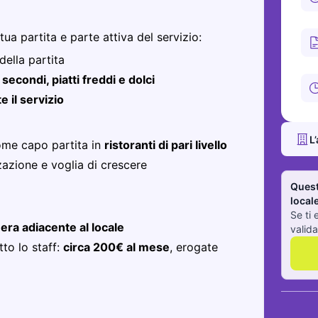
ua partita e parte attiva del servizio:
ella partita
 secondi, piatti freddi e dolci
 il servizio
L
me capo partita in
ristoranti di pari livello
zazione e voglia di crescere
Quest
local
Se ti 
ra adiacente al locale
valida
tto lo staff:
circa 200€ al mese
, erogate