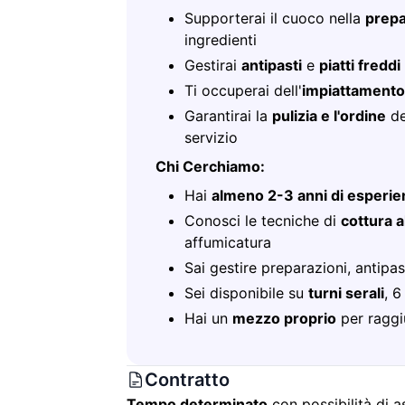
Supporterai il cuoco nella
prepa
ingredienti
Gestirai
antipasti
e
piatti freddi
Ti occuperai dell'
impiattamento
Garantirai la
pulizia e l'ordine
de
servizio
Chi Cerchiamo:
Hai
almeno 2-3 anni di esperie
Conosci le tecniche di
cottura al
affumicatura
Sai gestire preparazioni, antipas
Sei disponibile su
turni serali
, 6
Hai un
mezzo proprio
per raggi
Contratto
Tempo determinato
con possibilità di 