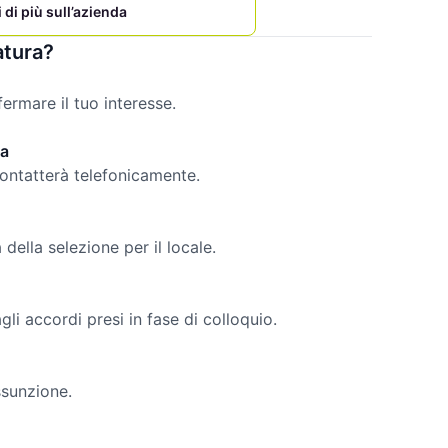
 di più sull’azienda
atura?
rmare il tuo interesse.
da
contatterà telefonicamente.
della selezione per il locale.
li accordi presi in fase di colloquio.
ssunzione.