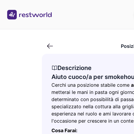
Aiuto cuoco/a per smokehouse
Posiz
Descrizione
Aiuto cuoco/a per smokeho
Cerchi una posizione stabile come
a
metterai le mani in pasta ogni giorn
determinato con possibilità di pass
specializzato nella cottura alla grigli
esperienza nel ruolo e ami lavorare c
l'occasione per crescere in un cont
Cosa Farai: