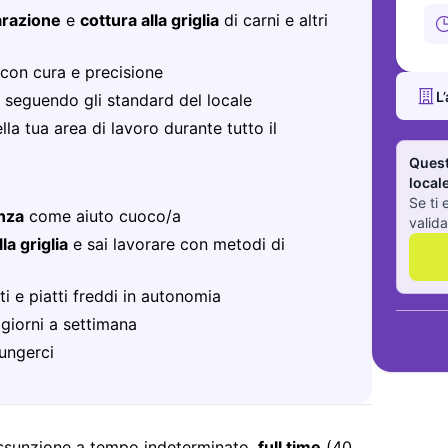
razione
e
cottura alla griglia
di carni e altri
con cura e precisione
L
seguendo gli standard del locale
lla tua area di lavoro durante tutto il
Quest
local
Se ti 
nza
come aiuto cuoco/a
valida
la griglia
e sai lavorare con metodi di
ti e piatti freddi in autonomia
 giorni a settimana
ungerci
assunzione a tempo indeterminato,
full time
(40